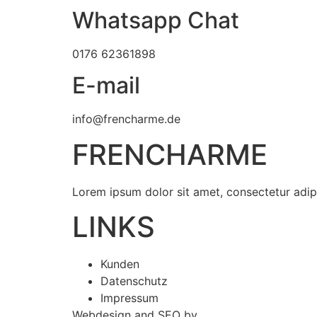
Whatsapp Chat
0176 62361898
E-mail
info@frencharme.de
FRENCHARME
Lorem ipsum dolor sit amet, consectetur adipisc
LINKS
Kunden
Datenschutz
Impressum
Webdesign and SEO by
frencharme.media